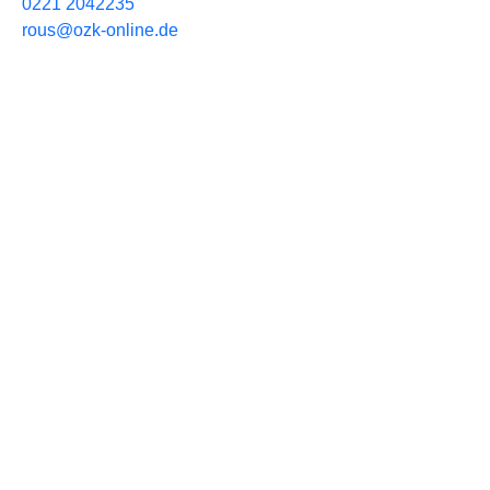
0221 2042235
rous@ozk-online.de